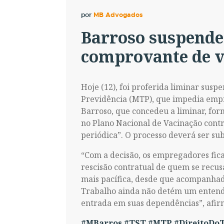
por
MB Advogados
Barroso suspende 
comprovante de v
Hoje (12), foi proferida liminar susp
Previdência (MTP), que impedia empr
Barroso, que concedeu a liminar, fo
no Plano Nacional de Vacinação contr
periódica”. O processo deverá ser sub
“Com a decisão, os empregadores fic
rescisão contratual de quem se recus
mais pacífica, desde que acompanhada
Trabalho ainda não detém um entend
entrada em suas dependências”, afir
#MBarros
#TST
#MTP
#DireitoDo