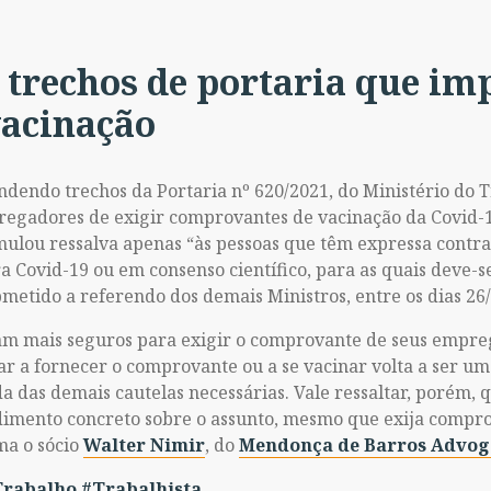
trechos de portaria que im
acinação
endendo trechos da Portaria nº 620/2021, do Ministério do 
egadores de exigir comprovantes de vacinação da Covid-1
rmulou ressalva apenas “às pessoas que têm expressa contr
a Covid-19 ou em consenso científico, para as quais deve-s
metido a referendo dos demais Ministros, entre os dias 26/
am mais seguros para exigir o comprovante de seus empreg
ar a fornecer o comprovante ou a se vacinar volta a ser um
 das demais cautelas necessárias. Vale ressaltar, porém, 
imento concreto sobre o assunto, mesmo que exija compro
ma o sócio
Walter Nimir
, do
Mendonça de Barros Advog
Trabalho
#Trabalhista