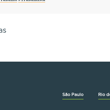
as
São Paulo
Rio d