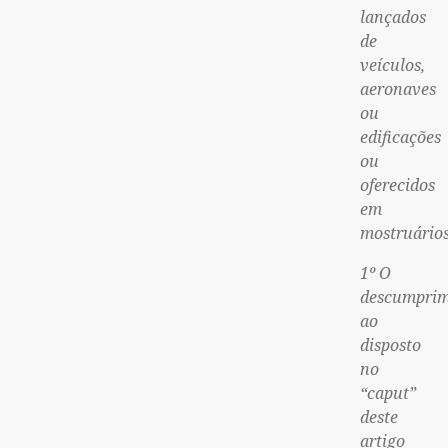
lançados
de
veículos,
aeronaves
ou
edificações
ou
oferecidos
em
mostruários
1º O
descumpri
ao
disposto
no
“caput”
deste
artigo