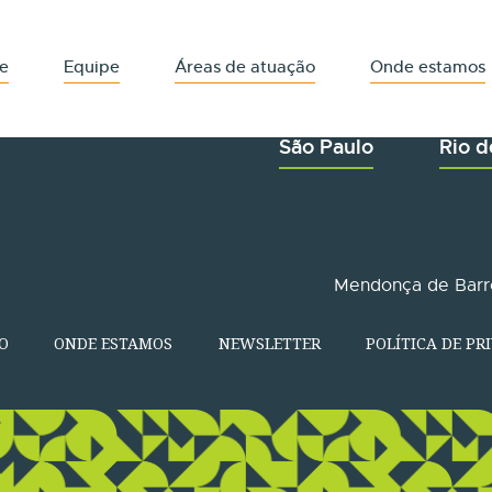
e
Equipe
Áreas de atuação
Onde estamos
São Paulo
Rio d
Mendonça de Barro
O
ONDE ESTAMOS
NEWSLETTER
POLÍTICA DE PR