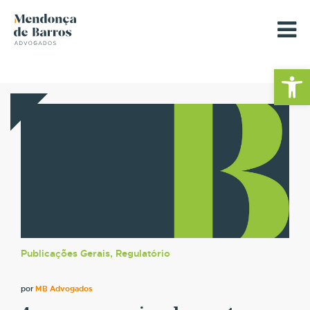
Barra de Fe
Publicações Gerais, Regulatório
por
MB Advogados