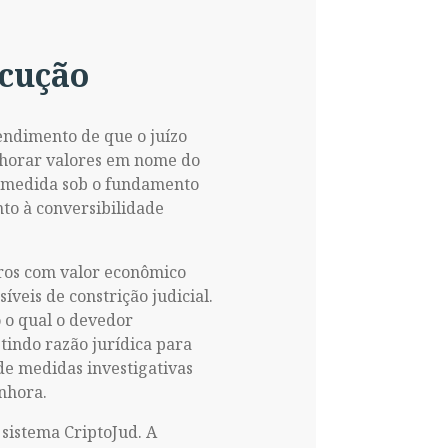
ecução
endimento de que o juízo
enhorar valores em nome do
a medida sob o fundamento
to à conversibilidade
iros com valor econômico
íveis de constrição judicial.
o o qual o devedor
tindo razão jurídica para
 de medidas investigativas
enhora.
 sistema CriptoJud. A