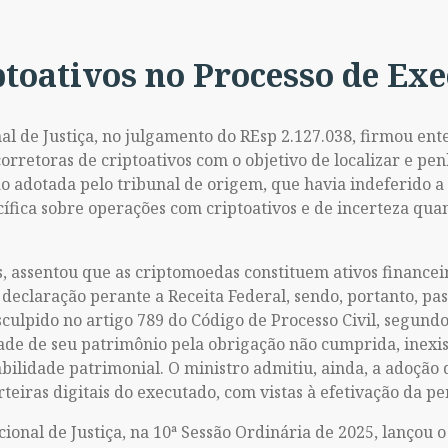
toativos no Processo de Ex
l de Justiça, no julgamento do REsp 2.127.038, firmou ent
corretoras de criptoativos com o objetivo de localizar e p
ão adotada pelo tribunal de origem, que havia indeferido 
fica sobre operações com criptoativos e de incerteza quan
, assentou que as criptomoedas constituem ativos finance
 declaração perante a Receita Federal, sendo, portanto, pass
sculpido no artigo 789 do Código de Processo Civil, segund
de de seu patrimônio pela obrigação não cumprida, inexis
abilidade patrimonial. O ministro admitiu, ainda, a adoção
rteiras digitais do executado, com vistas à efetivação da p
cional de Justiça, na 10ª Sessão Ordinária de 2025, lançou o