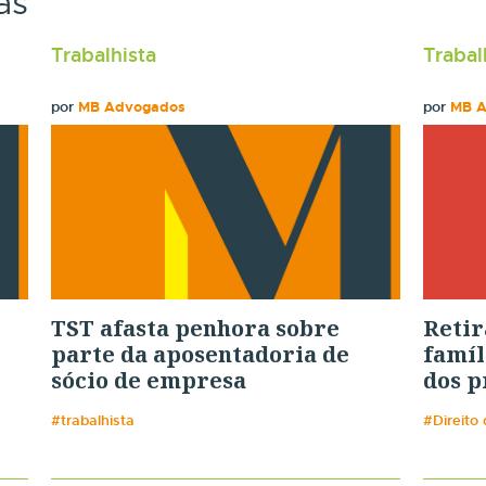
as
Trabalhista
Trabal
por
MB Advogados
por
MB 
TST afasta penhora sobre
Retir
parte da aposentadoria de
famíl
sócio de empresa
dos p
#trabalhista
#Direito