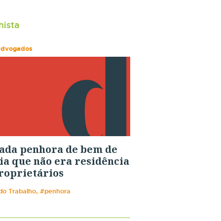
hista
Advogados
ada penhora de bem de
ia que não era residência
roprietários
 do Trabalho, #penhora