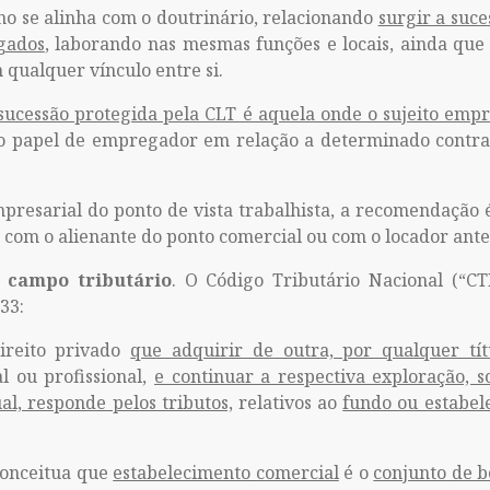
ho se alinha com o doutrinário, relacionando
surgir a suc
gados
, laborando nas mesmas funções e locais, ainda qu
 qualquer vínculo entre si.
sucessão protegida pela CLT é aquela onde o sujeito emp
 o papel de empregador em relação a determinado contr
presarial do ponto de vista trabalhista, a recomendação 
e com o alienante do ponto comercial ou com o locador ant
o
campo tributário
. O Código Tributário Nacional (“CT
33:
direito privado
que adquirir de outra, por qualquer tí
al ou profissional,
e continuar a respectiva exploração, 
al, responde pelos tributos,
relativos ao
fundo ou estabel
conceitua que
estabelecimento comercial
é o
conjunto de b