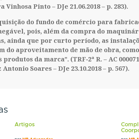
ra Vinhosa Pinto – DJe 21.06.2018 – p. 283).
quisição do fundo de comércio para fabrica
egável, pois, além da compra do maquinári
s, ainda que por curto período, as instalaç
ém do aproveitamento de mão de obra, como
 produtos da marca”. (TRF-2ª R. – AC 0000718
z Antonio Soares – DJe 23.10.2018 – p. 567).
as
Artigos
Compl
Coorpo