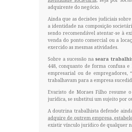
identidade societária
, seja por
sóci
adquirente do negócio.
Ainda que as decisões judiciais sobr
a identidade na composição societár
sendo recomendável atentar-se à exi
venda do ponto comercial ou a locaç
exercido as mesmas atividades.
Sobre a sucessão na
seara trabalhi
448, conquanto de forma confusa e 
empresarial ou de empregadores, “a
trabalhavam para a empresa sucedida
Evaristo de Moraes Filho resume o
jurídica, se substitui um sujeito por 
A doutrina trabalhista defende aind
adquire de outrem empresa, estabele
existir vínculo jurídico de qualquer n