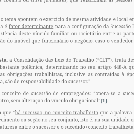
os comuns
ou
entre familiares
, que relacionam as pessoas 
e o tema apontem o exercício de mesma atividade e local e
ia é
fator determinante
para a configuração da Sucessão 
stência deste vínculo familiar ou societário entre as par
ão do imóvel que funcionário o negócio, caso o vendedor 
sta
, a Consolidação das Leis do Trabalho (“CLT”), trata de
bastante polêmica, determinando no seu artigo 448-A qu
s obrigações trabalhistas, inclusive as contraídas à 
, são de responsabilidade do sucessor.”
 conceito de sucessão de empregados: “opera-se a suc
outro, sem alteração do vínculo obrigacional”
[1]
.
a que “
há sucessão, no conceito trabalhista
que a palavra
cimento ou seção no seu conjunto
, isto é, na sua
unidade o
atureza entre o sucessor e o sucedido (conceito trabalhista)