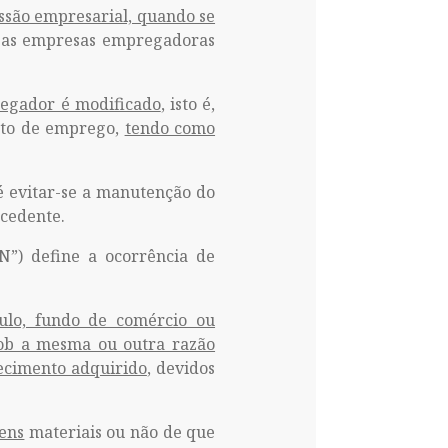
essão empresarial, quando se
e as empresas empregadoras
regador é modificado
, isto é,
ato de emprego,
tendo como
é evitar-se a manutenção do
ecedente.
N”) define a ocorrência de
tulo, fundo de comércio ou
sob a mesma ou outra razão
ecimento adquirido
, devidos
ens
materiais ou não de que