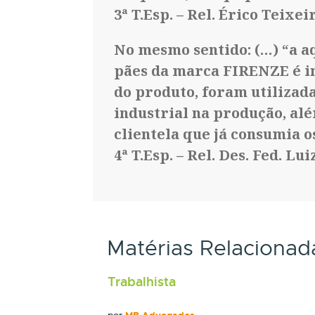
3ª T.Esp. – Rel. Érico Teixei
No mesmo sentido: (…) “a a
pães da marca FIRENZE é in
do produto, foram utilizada
industrial na produção, al
clientela que já consumia os
4ª T.Esp. – Rel. Des. Fed. Lui
Matérias Relacionad
Trabalhista