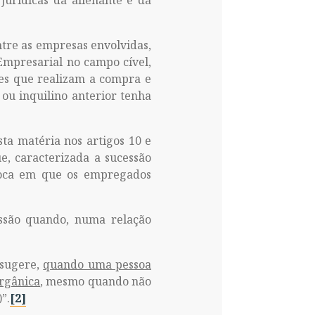
jurídicas da alienante e da
ntre as empresas envolvidas,
Empresarial no campo cível,
tes que realizam a compra e
ou inquilino anterior tenha
sta matéria nos artigos 10 e
e, caracterizada a sucessão
época em que os empregados
essão quando, numa relação
 sugere,
quando uma pessoa
rgânica
, mesmo quando não
”.
[2]