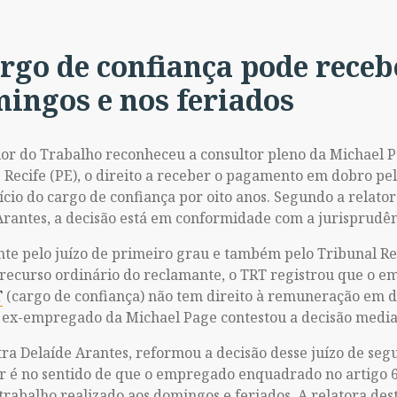
go de confiança pode receb
ingos e nos feriados
r do Trabalho reconheceu a consultor pleno da Michael Pa
 Recife (PE), o direito a receber o pagamento em dobro pe
cio do cargo de confiança por oito anos. Segundo a relator
Arantes, a decisão está em conformidade com a jurisprudên
te pelo juízo de primeiro grau e também pelo Tribunal Re
 recurso ordinário do reclamante, o TRT registrou que o e
T
(cargo de confiança) não tem direito à remuneração em d
 ex-empregado da Michael Page contestou a decisão media
tra Delaíde Arantes, reformou a decisão desse juízo de seg
r é no sentido de que o empregado enquadrado no artigo 62
rabalho realizado aos domingos e feriados. A relatora dest