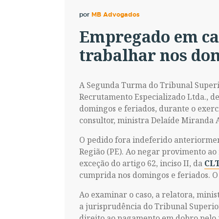
por
MB Advogados
Empregado em car
trabalhar nos dom
A Segunda Turma do Tribunal Superio
Recrutamento Especializado Ltda., de
domingos e feriados, durante o exercí
consultor, ministra Delaíde Miranda 
O pedido fora indeferido anteriormen
Região (PE). Ao negar provimento ao
exceção do artigo 62, inciso II, da
CL
cumprida nos domingos e feriados. O
Ao examinar o caso, a relatora, minis
a jurisprudência do Tribunal Superio
direito ao pagamento em dobro pelo t