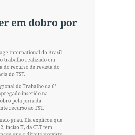
er em dobro por
ge International do Brasil
lo trabalho realizado em
a do recurso de revista do
cia do TST.
gional do Trabalho da 6ª
mpregado inserido na
obro pela jornada
nte recurso ao TST.
undo grau. Ela explicou que
, inciso II, da CLT tem
acou que o direito previsto