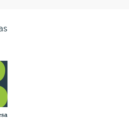
as
esa