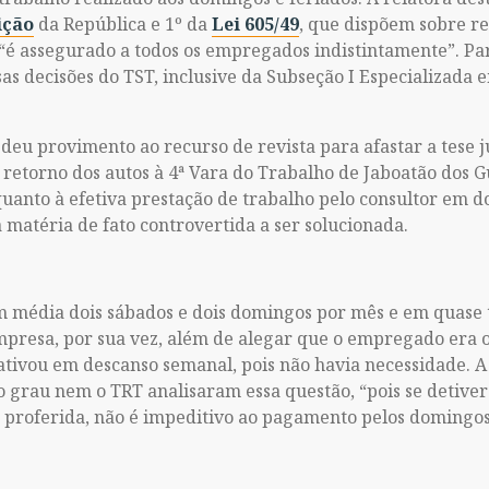
ição
da República e 1º da
Lei 605/49
, que dispõem sobre 
 “é assegurado a todos os empregados indistintamente”. P
as decisões do TST, inclusive da Subseção I Especializada e
u provimento ao recurso de revista para afastar a tese j
retorno dos autos à 4ª Vara do Trabalho de Jaboatão dos G
uanto à efetiva prestação de trabalho pelo consultor em do
 matéria de fato controvertida a ser solucionada.
m média dois sábados e dois domingos por mês e em quase t
 empresa, por sua vez, além de alegar que o empregado era
 ativou em descanso semanal, pois não havia necessidade. A
o grau nem o TRT analisaram essa questão, “pois se detive
a proferida, não é impeditivo ao pagamento pelos domingos