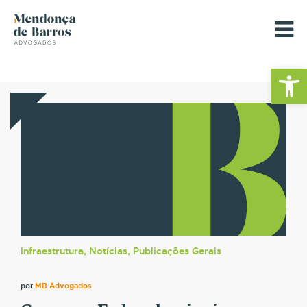
Barra de Fe
Infraestrutura, Notícias, Publicações Gerais
por
MB Advogados