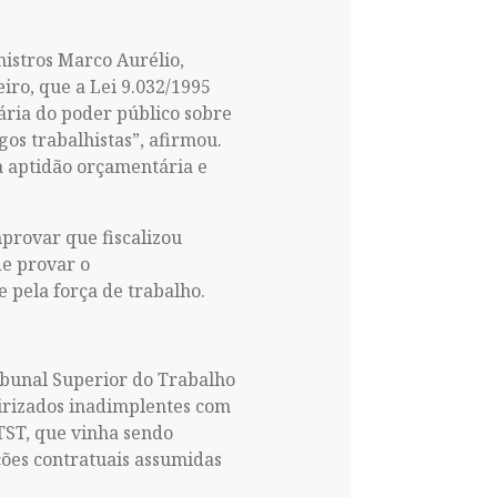
nistros Marco Aurélio,
iro, que a Lei 9.032/1995
dária do poder público sobre
gos trabalhistas”, afirmou.
 a aptidão orçamentária e
mprovar que fiscalizou
de provar o
 pela força de trabalho.
ibunal Superior do Trabalho
eirizados inadimplentes com
 TST, que vinha sendo
ções contratuais assumidas