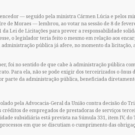
 vencedor — seguido pela ministra Cármen Lúcia e pelos mi
dre de Moraes — lembrou, ao votar na sessão de 8 de fevere
1 da Lei de Licitações para prever a responsabilidade soli
esse, o legislador teria feito o mesmo em relação aos encar
a administração pública já afere, no momento da licitação,
ber, foi no sentido de que cabe à administração pública co
o. Para ela, não se pode exigir dos terceirizados o ônus 
 parte da administração pública, beneficiada diretamente
colado pela Advocacia-Geral da União contra decisão do Tr
s créditos de empregados de prestadoras de serviços terc
ilidade subsidiária está prevista na Súmula 331, item IV, do
os processos em que se discutiam o cumprimento das obriga