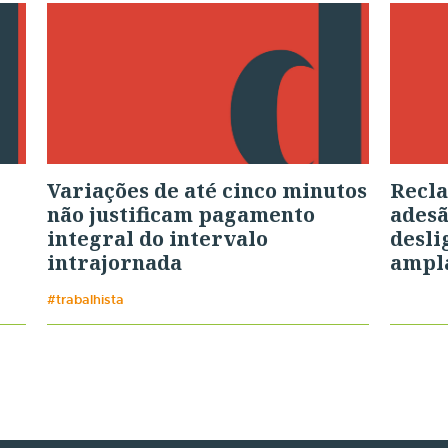
Variações de até cinco minutos
Recla
não justificam pagamento
adesã
integral do intervalo
desli
intrajornada
ampla
#trabalhista