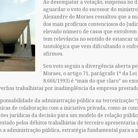
Ao desempatar a votação, suspensa no di
aguardar o voto do sucessor do ministro 
Alexandre de Moraes ressaltou que a ma
dos mais profícuos contenciosos do Judic
elevado número de casos que envolvem 
tem relevância no sentido de estancar 
tautológica que vem dificultando o enfr
afirmou.
Seu voto seguiu a divergência aberta pe
Moraes, o artigo 71, parágrafo 1º da Lei 
8.666/1993) é “mais do que claro” ao ex
erbas trabalhistas por inadimplência da empresa prestado
ponsabilidade da administração pública na terceirização 
cas de colaboração com a iniciativa privada, como as conc
ções jurídicas da decisão para um modelo de relação públi
stado pelos débitos trabalhistas de terceiro apresentaria 
m a administração pública, estratégia fundamental para a 