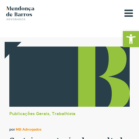
Barra de Fe
Publicações Gerais, Trabalhista
por
MB Advogados