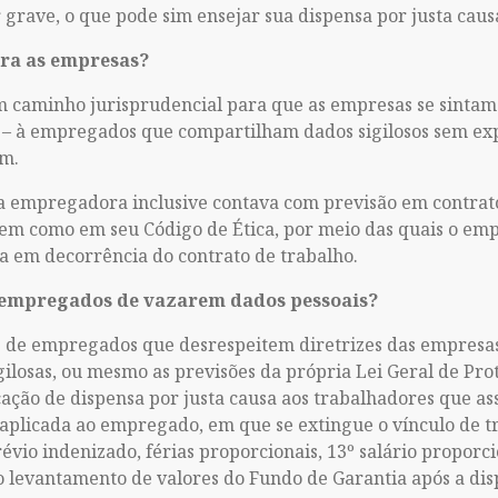
r grave, o que pode sim ensejar sua dispensa por justa caus
ara as empresas?
um caminho jurisprudencial para que as empresas se sintam
s – à empregados que compartilham dados sigilosos sem ex
m.
 a empregadora inclusive contava com previsão em contrat
bem como em seu Código de Ética, por meio das quais o e
da em decorrência do contrato de trabalho.
os empregados de vazarem dados pessoais?
as de empregados que desrespeitem diretrizes das empresa
losas, ou mesmo as previsões da própria Lei Geral de Prot
ação de dispensa por justa causa aos trabalhadores que a
 aplicada ao empregado, em que se extingue o vínculo de t
évio indenizado, férias proporcionais, 13º salário proporc
 o levantamento de valores do Fundo de Garantia após a d