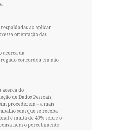
a.
 respaldadas ao aplicar
pressa orientação das
o acerca da
mpregado concordou em não
s acerca do
eção de Dados Pessoais,
ssim procederem – a mais
rabalho sem que se receba
ional e multa de 40% sobre o
ispensa nem o percebimento