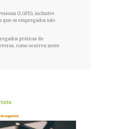
ssoais (LGPD), inclusive
ra que os empregados não
regados práticas de
everas, como ocorreu neste
hista
Advogados