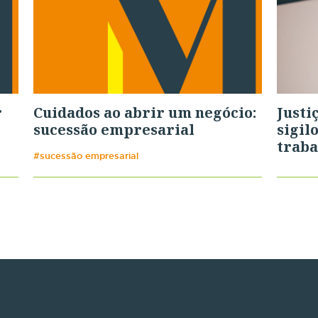
r
Cuidados ao abrir um negócio:
Justi
sucessão empresarial
sigil
traba
#sucessão empresarial