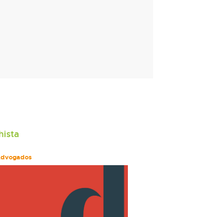
hista
Advogados