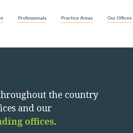
me
Professionals
Practice Areas
Our Offices
throughout the country
ices and our
ding offices
.