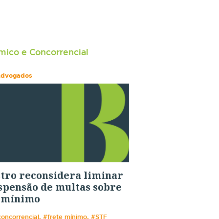
ico e Concorrencial
Advogados
tro reconsidera liminar
spensão de multas sobre
e mínimo
 concorrencial, #frete mínimo, #STF