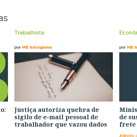
as
Trabalhista
Econôm
por
MB Advogados
por
MB 
o:
Justiça autoriza quebra de
Minis
sigilo de e-mail pessoal de
de su
trabalhador que vazou dados
fret
#direito