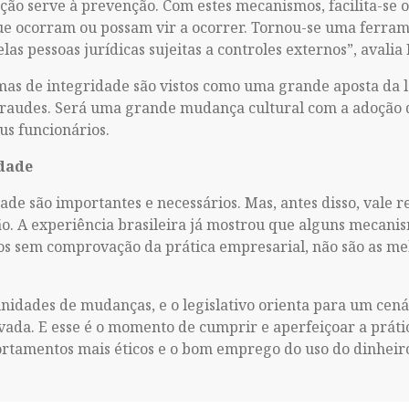
nção serve à prevenção. Com estes mecanismos, facilita-se 
que ocorram ou possam vir a ocorrer. Tornou-se uma ferra
as pessoas jurídicas sujeitas a controles externos”, avalia
mas de integridade são vistos como uma grande aposta da 
 fraudes. Será uma grande mudança cultural com a adoção 
us funcionários.
dade
de são importantes e necessários. Mas, antes disso, vale r
ão. A experiência brasileira já mostrou que alguns mecanis
s sem comprovação da prática empresarial, não são as me
idades de mudanças, e o legislativo orienta para um cenár
vada. E esse é o momento de cumprir e aperfeiçoar a práti
ortamentos mais éticos e o bom emprego do uso do dinheiro