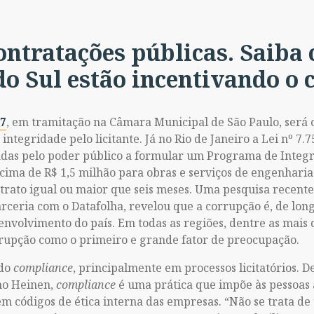
ontratações públicas. Saiba
do Sul estão incentivando o
17
, em tramitação na Câmara Municipal de São Paulo, será
integridade pelo licitante. Já no Rio de Janeiro a Lei nº 7
adas pelo poder público a formular um Programa de Integ
cima de R$ 1,5 milhão para obras e serviços de engenharia
trato igual ou maior que seis meses. Uma pesquisa recente,
ceria com o Datafolha, revelou que a corrupção é, de lon
nvolvimento do país. Em todas as regiões, dentre as mais d
rrupção como o primeiro e grande fator de preocupação.
 do
compliance
, principalmente em processos licitatórios. 
ano Heinen,
compliance
é uma prática que impõe às pessoas a
s em códigos de ética interna das empresas. “Não se trata 