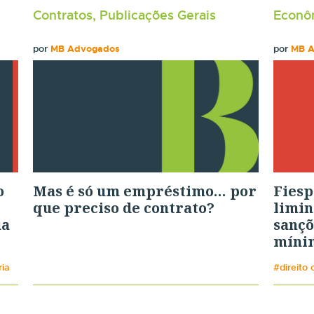
Contratos, Publicações Gerais
Econôm
por
MB Advogados
por
MB 
o
Mas é só um empréstimo… por
Fiesp
que preciso de contrato?
limin
ua
sançõ
mínim
ria
#direito 