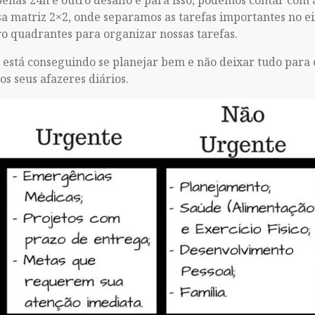
apenas 24h é outro desafio e para isso, podemos contar com
 matriz 2×2, onde separamos as tarefas importantes no eix
ro quadrantes para organizar nossas tarefas.
e está conseguindo se planejar bem e não deixar tudo para
 seus afazeres diários.