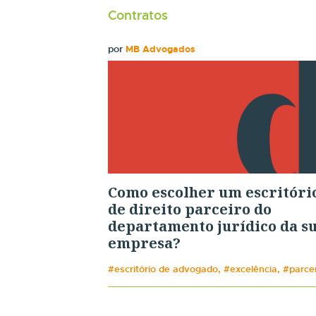
Contratos
por
MB Advogados
Como escolher um escritóri
de direito parceiro do
departamento jurídico da s
empresa?
#escritório de advogado, #excelência, #parce