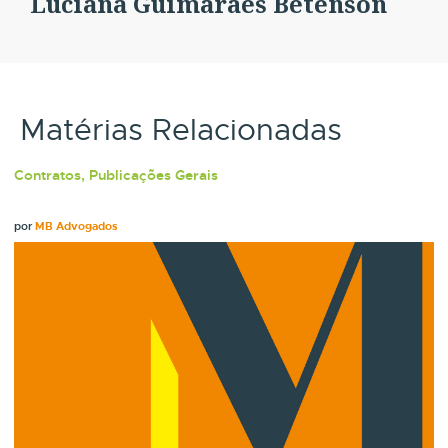
Luciana Guimarães Betenson
Matérias Relacionadas
Contratos, Publicações Gerais
por
MB Advogados