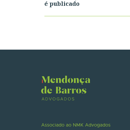
é publicado
Associado ao NMK Advogados