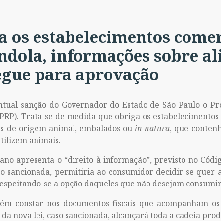
a os estabelecimentos comer
dola, informações sobre al
egue para aprovação
ntual sanção do Governador do Estado de São Paulo o Pro
 (PRP). Trata-se de medida que obriga os estabelecimento
os de origem animal, embalados ou
in natura
, que conten
tilizem animais.
ano apresenta o “direito à informação”, previsto no Cód
 caso sancionada, permitiria ao consumidor decidir se que
, respeitando-se a opção daqueles que não desejam consumir
m constar nos documentos fiscais que acompanham os p
a nova lei, caso sancionada, alcançará toda a cadeia prod