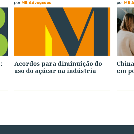
por
MB Advogados
por
MB 
:
Acordos para diminuição do
China
uso do açúcar na indústria
em pó