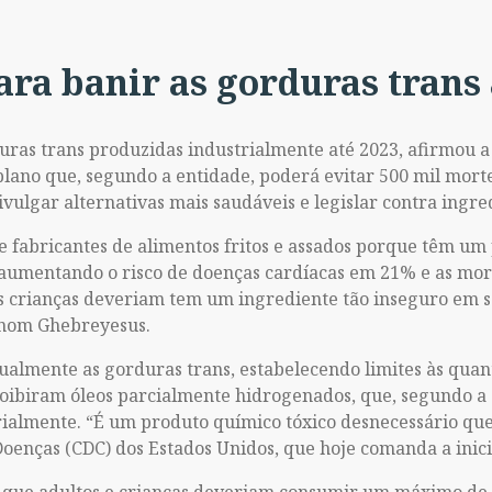
ra banir as gorduras trans 
uras trans produzidas industrialmente até 2023, afirmou 
lano que, segundo a entidade, poderá evitar 500 mil mort
ivulgar alternativas mais saudáveis e legislar contra ingre
e fabricantes de alimentos fritos e assados porque têm um 
 aumentando o risco de doenças cardíacas em 21% e as mo
s crianças deveriam tem um ingrediente tão inseguro em s
anom Ghebreyesus.
rtualmente as gorduras trans, estabelecendo limites às qua
roibiram óleos parcialmente hidrogenados, que, segundo a 
ialmente. “É um produto químico tóxico desnecessário que
Doenças (CDC) dos Estados Unidos, que hoje comanda a inici