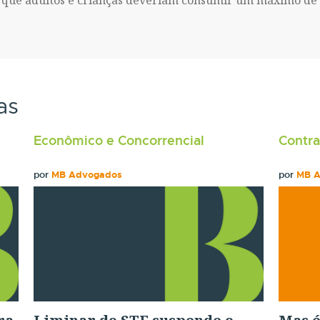
que adultos e crianças deveriam consumir um máximo de 1
as
Econômico e Concorrencial
Contra
por
MB Advogados
por
MB 