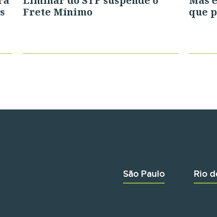
ra
Liminar do STF suspende o
Mas 
s
Frete Mínimo
que p
São Paulo
Rio d