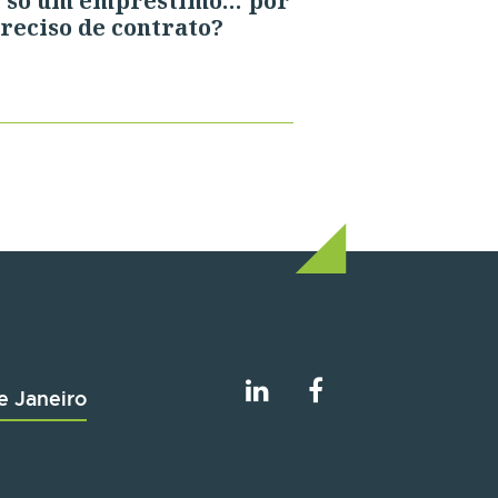
é só um empréstimo… por
reciso de contrato?
e Janeiro