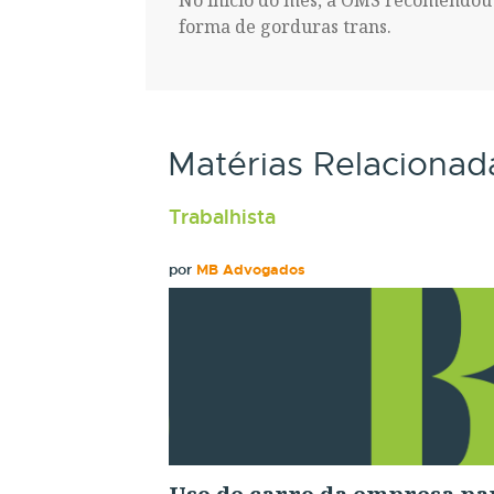
No início do mês, a OMS recomendou 
forma de gorduras trans.
Matérias Relacionad
Trabalhista
por
MB Advogados