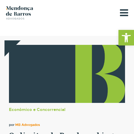
Barra de Fe
Econômico e Concorrencial
por
MB Advogados