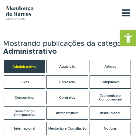
Barra de Fe
Mostrando publicações da categoria
Administrativo
Administrativo
Aquisição
Artigos
Cível
Comercial
Compliance
Econômico e
Consumidor
Contratos
Concorrencial
Governança
Infraestrutura
Institucional
Coorporativa
Internacional
Mediação e Conciliação
Notícias