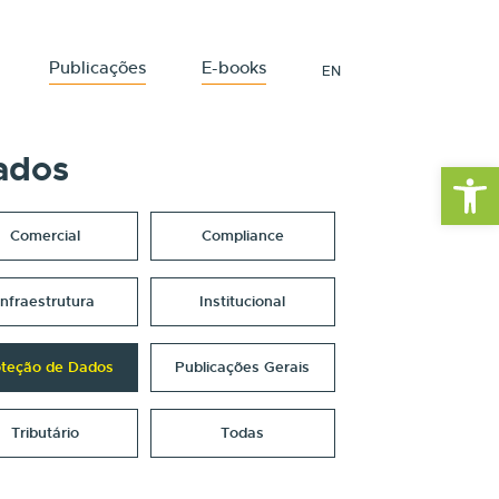
Publicações
E-books
EN
ados
Barra de Fe
Comercial
Compliance
Infraestrutura
Institucional
oteção de Dados
Publicações Gerais
Tributário
Todas