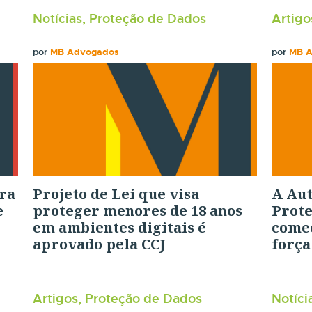
Notícias, Proteção de Dados
Artigo
por
MB Advogados
por
MB 
ra
Projeto de Lei que visa
A Aut
e
proteger menores de 18 anos
Prote
em ambientes digitais é
começ
aprovado pela CCJ
força
Artigos, Proteção de Dados
Notíci