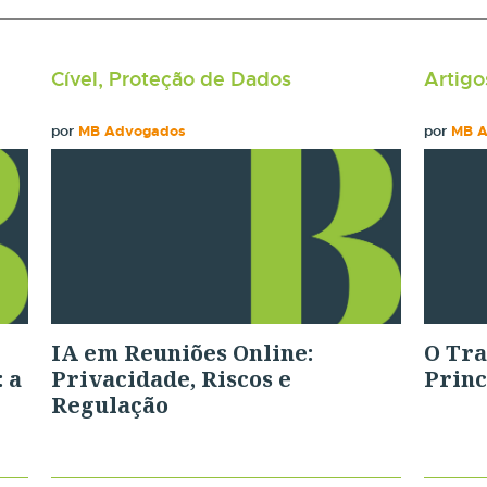
Cível, Proteção de Dados
Artigo
por
MB Advogados
por
MB 
IA em Reuniões Online:
O Tra
 a
Privacidade, Riscos e
Princ
Regulação