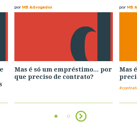
por
MB Advogados
por
MB 
e
Mas é só um empréstimo… por
Mas é
que preciso de contrato?
preci
s
#contrat