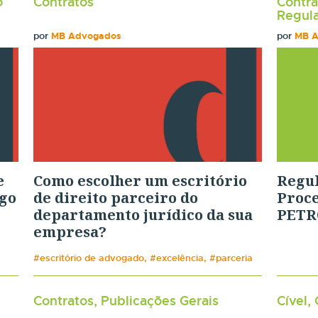
o
Contratos
Contra
Regula
por
MB Advogados
por
MB 
e
Como escolher um escritório
Regu
igo
de direito parceiro do
Proce
departamento jurídico da sua
PETR
empresa?
#escritório de advogado, #excelência, #parceria
Contratos, Publicações Gerais
Cível,