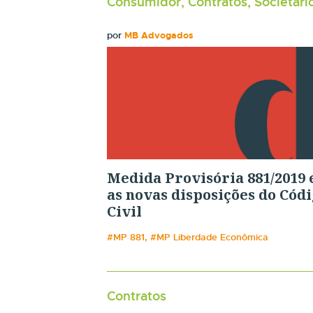
Consumidor, Contratos, Societári
por
MB Advogados
Medida Provisória 881/2019 
as novas disposições do Cód
Civil
#MP 881, #MP Liberdade Econômica
Contratos