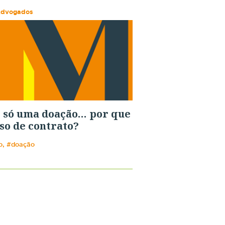
Advogados
 só uma doação… por que
so de contrato?
o, #doação