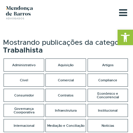
Barra de Fe
Mostrando publicações da categoria
Trabalhista
Administrativo
Aquisição
Artigos
Cível
Comercial
Compliance
Econômico e
Consumidor
Contratos
Concorrencial
Governança
Infraestrutura
Institucional
Coorporativa
Internacional
Mediação e Conciliação
Notícias