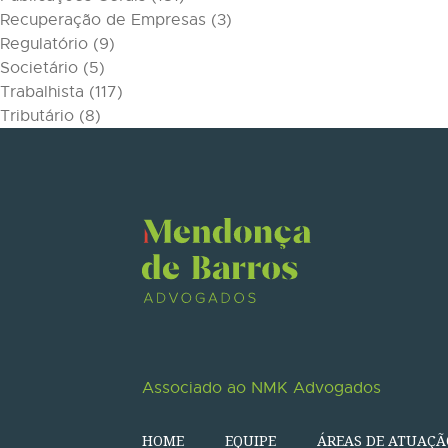
Recuperação de Empresas
(3)
Regulatório
(9)
Societário
(5)
Trabalhista
(117)
Tributário
(8)
Associado ao NMK Advogados
HOME
EQUIPE
ÁREAS DE ATUAÇÃ