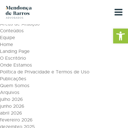
Tag Archive: ans
Páginas
Áreas de Atuação
Barra de Fe
Conteúdos
Equipe
Home
Landing Page
O Escritório
Onde Estamos
Política de Privacidade e Termos de Uso
Publicações
Quem Somos
Arquivos
julho 2026
junho 2026
abril 2026
fevereiro 2026
dezembro 2025