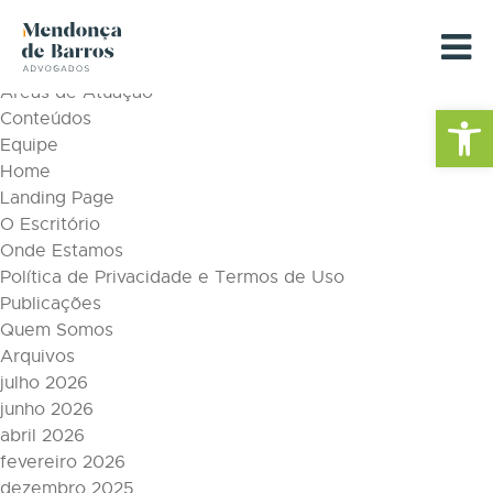
Tag Archive: anuario 2017
Páginas
Áreas de Atuação
Barra de Fe
Conteúdos
Equipe
Home
Landing Page
O Escritório
Onde Estamos
Política de Privacidade e Termos de Uso
Publicações
Quem Somos
Arquivos
julho 2026
junho 2026
abril 2026
fevereiro 2026
dezembro 2025