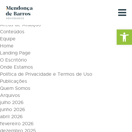
Tag Archive: Auditoria de Contratos
Páginas
Áreas de Atuação
Barra de Fe
Conteúdos
Equipe
Home
Landing Page
O Escritório
Onde Estamos
Política de Privacidade e Termos de Uso
Publicações
Quem Somos
Arquivos
julho 2026
junho 2026
abril 2026
fevereiro 2026
dezembro 2025