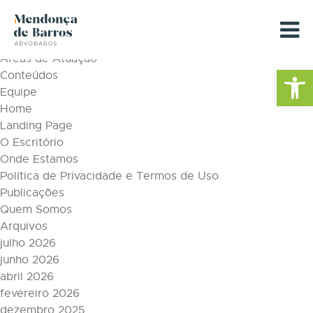
Tag Archive: cargo de confiança
Páginas
Áreas de Atuação
Barra de Fe
Conteúdos
Equipe
Home
Landing Page
O Escritório
Onde Estamos
Política de Privacidade e Termos de Uso
Publicações
Quem Somos
Arquivos
julho 2026
junho 2026
abril 2026
fevereiro 2026
dezembro 2025