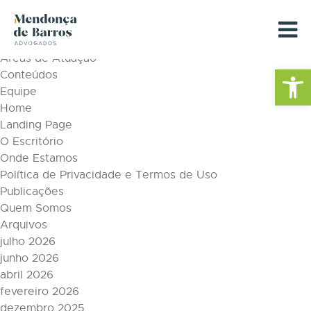
Tag Archive: carreiradeadvogado
Páginas
Áreas de Atuação
Barra de Fe
Conteúdos
Equipe
Home
Landing Page
O Escritório
Onde Estamos
Política de Privacidade e Termos de Uso
Publicações
Quem Somos
Arquivos
julho 2026
junho 2026
abril 2026
fevereiro 2026
dezembro 2025