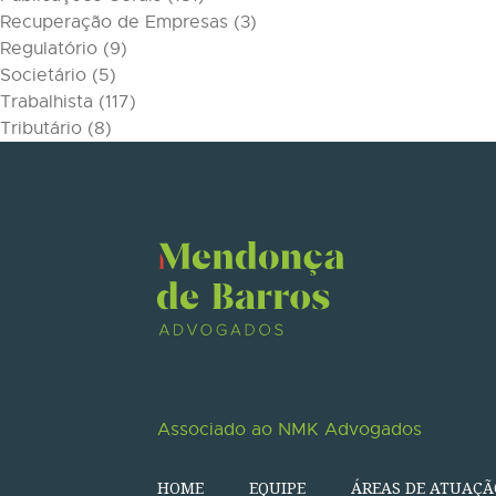
Recuperação de Empresas
(3)
Regulatório
(9)
Societário
(5)
Trabalhista
(117)
Tributário
(8)
Associado ao NMK Advogados
HOME
EQUIPE
ÁREAS DE ATUAÇÃ