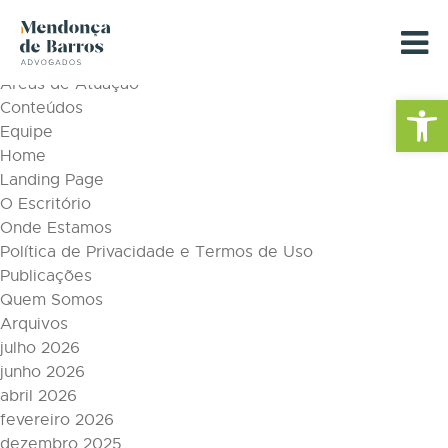
Tag Archive: dataprivacy
Páginas
Áreas de Atuação
Barra de Fe
Conteúdos
Equipe
Home
Landing Page
O Escritório
Onde Estamos
Política de Privacidade e Termos de Uso
Publicações
Quem Somos
Arquivos
julho 2026
junho 2026
abril 2026
fevereiro 2026
dezembro 2025