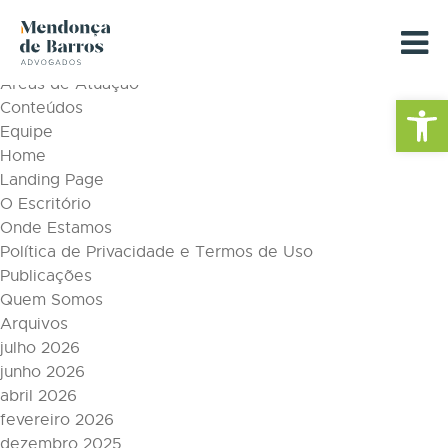
Tag Archive: datascraping
Páginas
Áreas de Atuação
Barra de Fe
Conteúdos
Equipe
Home
Landing Page
O Escritório
Onde Estamos
Política de Privacidade e Termos de Uso
Publicações
Quem Somos
Arquivos
julho 2026
junho 2026
abril 2026
fevereiro 2026
dezembro 2025