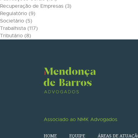
Recuperação de Empresas
(3)
Regulatório
(9)
Societário
(5)
Trabalhista
(117)
Tributário
(8)
Associado ao NMK Advogados
HOME
EQUIPE
ÁREAS DE ATUAÇÃ