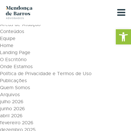
Tag Archive: direito empresarial
Páginas
Áreas de Atuação
Barra de Fe
Conteúdos
Equipe
Home
Landing Page
O Escritório
Onde Estamos
Política de Privacidade e Termos de Uso
Publicações
Quem Somos
Arquivos
julho 2026
junho 2026
abril 2026
fevereiro 2026
dezembro 2025