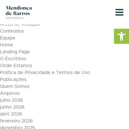
Tag Archive: e-mail corporativo
Páginas
Áreas de Atuação
Barra de Fe
Conteúdos
Equipe
Home
Landing Page
O Escritório
Onde Estamos
Política de Privacidade e Termos de Uso
Publicações
Quem Somos
Arquivos
julho 2026
junho 2026
abril 2026
fevereiro 2026
dezembro 2025