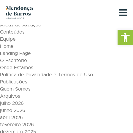
Tag Archive: escritório de advogado
Páginas
Áreas de Atuação
Barra de Fe
Conteúdos
Equipe
Home
Landing Page
O Escritório
Onde Estamos
Política de Privacidade e Termos de Uso
Publicações
Quem Somos
Arquivos
julho 2026
junho 2026
abril 2026
fevereiro 2026
dezembro 2025