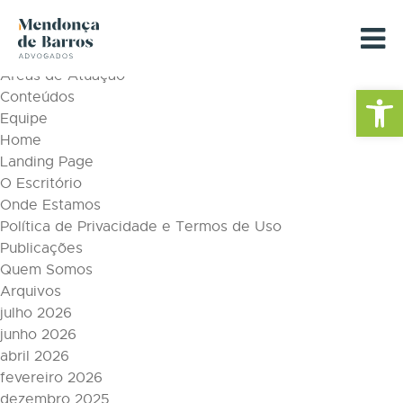
Tag Archive: exames toxicológicos
Páginas
Áreas de Atuação
Barra de Fe
Conteúdos
Equipe
Home
Landing Page
O Escritório
Onde Estamos
Política de Privacidade e Termos de Uso
Publicações
Quem Somos
Arquivos
julho 2026
junho 2026
abril 2026
fevereiro 2026
dezembro 2025