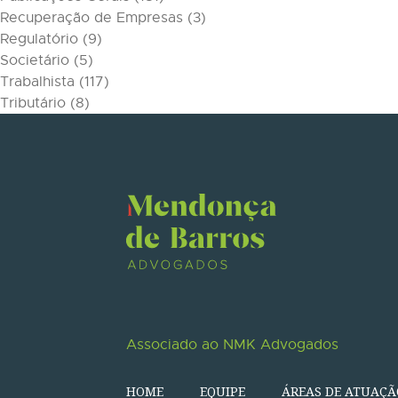
Recuperação de Empresas
(3)
Regulatório
(9)
Societário
(5)
Trabalhista
(117)
Tributário
(8)
Associado ao NMK Advogados
HOME
EQUIPE
ÁREAS DE ATUAÇÃ