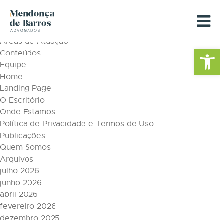
Tag Archive: identificação
Páginas
Áreas de Atuação
Barra de Fe
Conteúdos
Equipe
Home
Landing Page
O Escritório
Onde Estamos
Política de Privacidade e Termos de Uso
Publicações
Quem Somos
Arquivos
julho 2026
junho 2026
abril 2026
fevereiro 2026
dezembro 2025