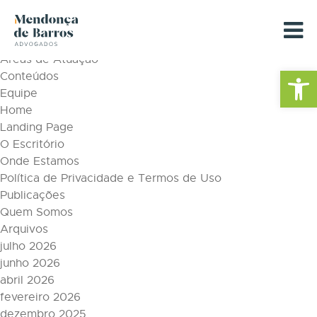
Tag Archive: Justiça Eleitoral
Páginas
Áreas de Atuação
Barra de Fe
Conteúdos
Equipe
Home
Landing Page
O Escritório
Onde Estamos
Política de Privacidade e Termos de Uso
Publicações
Quem Somos
Arquivos
julho 2026
junho 2026
abril 2026
fevereiro 2026
dezembro 2025