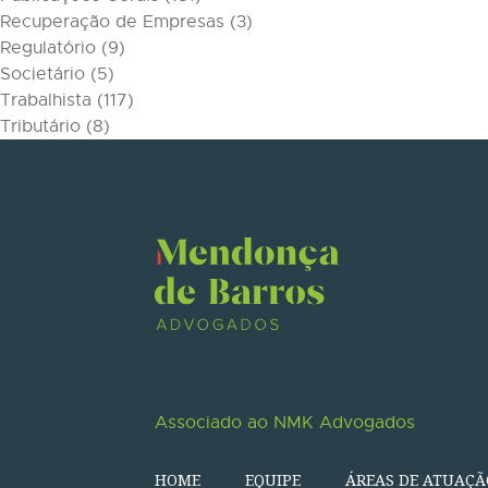
Recuperação de Empresas
(3)
Regulatório
(9)
Societário
(5)
Trabalhista
(117)
Tributário
(8)
Associado ao NMK Advogados
HOME
EQUIPE
ÁREAS DE ATUAÇÃ