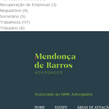
Recuperação de Empresas
(3)
Regulatório
(9)
Societário
(5)
Trabalhista
(117)
Tributário
(8)
Associado ao NMK Advogados
HOME
EQUIPE
ÁREAS DE ATUAÇÃ