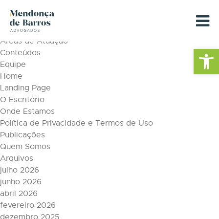
Tag Archive: novas tecnologias
Páginas
Áreas de Atuação
Barra de Fe
Conteúdos
Equipe
Home
Landing Page
O Escritório
Onde Estamos
Política de Privacidade e Termos de Uso
Publicações
Quem Somos
Arquivos
julho 2026
junho 2026
abril 2026
fevereiro 2026
dezembro 2025