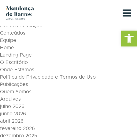
Tag Archive: Ovinocaprinocultura
Páginas
Áreas de Atuação
Barra de Fe
Conteúdos
Equipe
Home
Landing Page
O Escritório
Onde Estamos
Política de Privacidade e Termos de Uso
Publicações
Quem Somos
Arquivos
julho 2026
junho 2026
abril 2026
fevereiro 2026
dezembro 2025