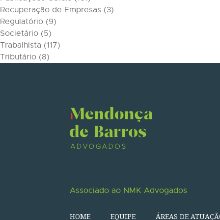
Recuperação de Empresas
(3)
Regulatório
(9)
Societário
(5)
Trabalhista
(117)
Tributário
(8)
Associado ao NMK Advogados
HOME
EQUIPE
ÁREAS DE ATUAÇÃ