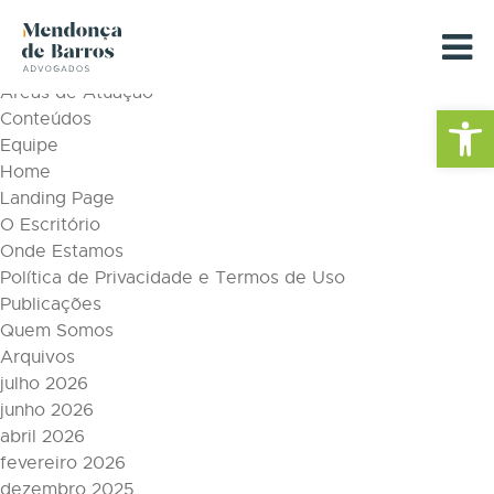
Tag Archive: reforma trabalhista
Páginas
Áreas de Atuação
Barra de Fe
Conteúdos
Equipe
Home
Landing Page
O Escritório
Onde Estamos
Política de Privacidade e Termos de Uso
Publicações
Quem Somos
Arquivos
julho 2026
junho 2026
abril 2026
fevereiro 2026
dezembro 2025