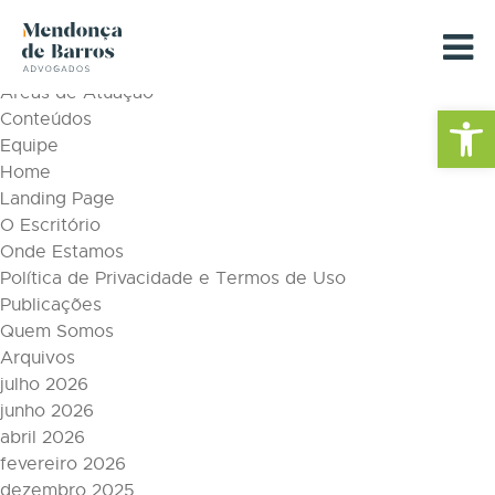
Tag Archive: rescisáo
Páginas
Áreas de Atuação
Barra de Fe
Conteúdos
Equipe
Home
Landing Page
O Escritório
Onde Estamos
Política de Privacidade e Termos de Uso
Publicações
Quem Somos
Arquivos
julho 2026
junho 2026
abril 2026
fevereiro 2026
dezembro 2025