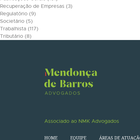
Recuperação de Empresas
(3)
Regulatório
(9)
Societário
(5)
Trabalhista
(117)
Tributário
(8)
Associado ao NMK Advogados
HOME
EQUIPE
ÁREAS DE ATUAÇÃ