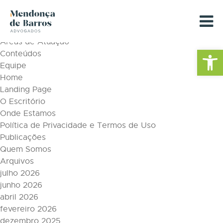
Tag Archive: Serviços jurídicos
Páginas
Áreas de Atuação
Barra de Fe
Conteúdos
Equipe
Home
Landing Page
O Escritório
Onde Estamos
Política de Privacidade e Termos de Uso
Publicações
Quem Somos
Arquivos
julho 2026
junho 2026
abril 2026
fevereiro 2026
dezembro 2025